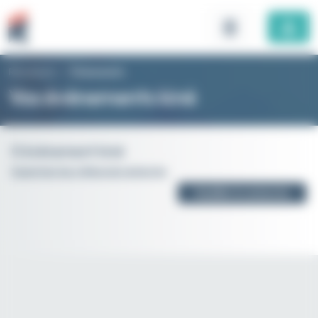
Panneau de gestion des cookies
Rhomboid
>
Évènements
Vos évènements kiné
0 évènement kiné
Supprimer les critères de recherche
Modifier la recherche