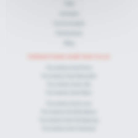
FAQ
A propos
Communiqués
Partenaires
Blog
FORMATIONS KINÉ PAR VILLE
Formation kiné Paris
Formation kiné Marseille
Formation kiné Lille
Formation kiné Dijon
Formation kiné Lyon
Formation kiné Bordeaux
Formation kiné Strasbourg
Formation kiné Toulouse