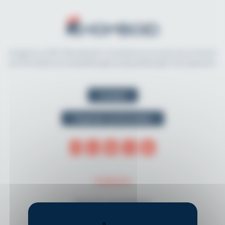
Imaginé en 2021, Rhomboid.fr révolutionne la recherche et l'accès
aux formations en kinésithérapie et physiothérapie francophones.
Contact
Organiser une formation
THÈMES
Musculo-squelettique
Neurologie