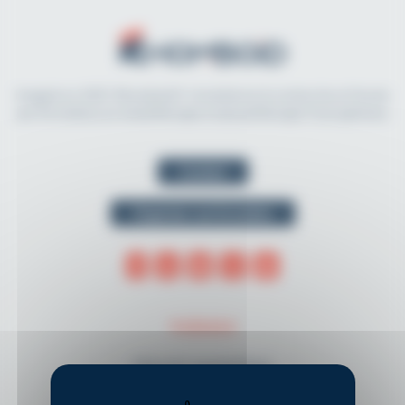
Imaginé en 2021, Rhomboid.fr révolutionne la recherche et l'accès
aux formations en kinésithérapie et physiothérapie francophones.
Contact
Organiser une formation
THÈMES
Musculo-squelettique
Neurologie