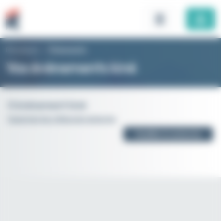
Panneau de gestion des cookies
Rhomboid
>
Évènements
Vos évènements kiné
0 évènement kiné
Supprimer les critères de recherche
Modifier la recherche