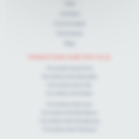
FAQ
A propos
Communiqués
Partenaires
Blog
FORMATIONS KINÉ PAR VILLE
Formation kiné Paris
Formation kiné Marseille
Formation kiné Lille
Formation kiné Dijon
Formation kiné Lyon
Formation kiné Bordeaux
Formation kiné Strasbourg
Formation kiné Toulouse