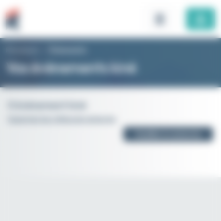
Panneau de gestion des cookies
Rhomboid
>
Évènements
Vos évènements kiné
0 évènement kiné
Supprimer les critères de recherche
Modifier la recherche