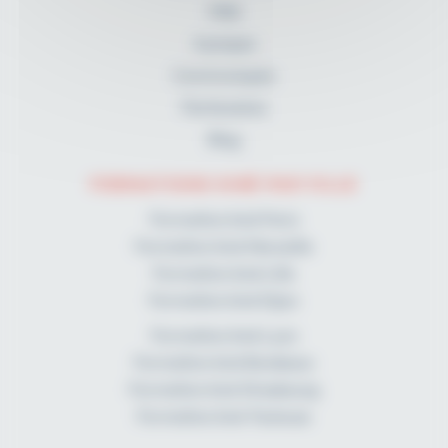
FAQ
A propos
Communiqués
Partenaires
Blog
FORMATIONS KINÉ PAR VILLE
Formation kiné Paris
Formation kiné Marseille
Formation kiné Lille
Formation kiné Dijon
Formation kiné Lyon
Formation kiné Bordeaux
Formation kiné Strasbourg
Formation kiné Toulouse