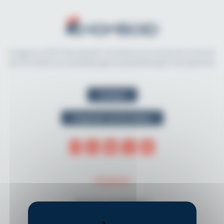
Imaginé en 2021, Rhomboid.fr révolutionne la recherche et l'accès
aux formations en kinésithérapie et physiothérapie francophones.
Contact
Organiser une formation
THÈMES
Musculo-squelettique
Neurologie