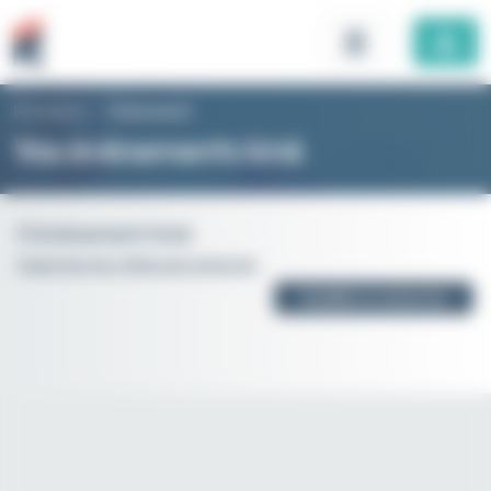
Panneau de gestion des cookies
Rhomboid
>
Évènements
Vos évènements kiné
0 évènement kiné
Supprimer les critères de recherche
Modifier la recherche