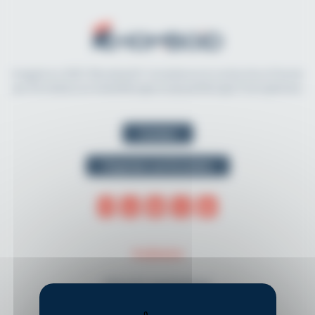
Imaginé en 2021, Rhomboid.fr révolutionne la recherche et l'accès
aux formations en kinésithérapie et physiothérapie francophones.
Contact
Organiser une formation
THÈMES
Musculo-squelettique
Neurologie