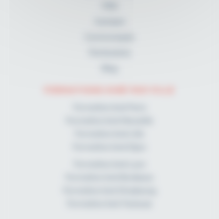
FAQ
A propos
Communiqués
Partenaires
Blog
FORMATIONS KINÉ PAR VILLE
Formation kiné Paris
Formation kiné Marseille
Formation kiné Lille
Formation kiné Dijon
Formation kiné Lyon
Formation kiné Bordeaux
Formation kiné Strasbourg
Formation kiné Toulouse