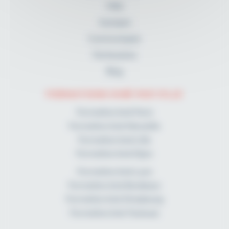
FAQ
A propos
Communiqués
Partenaires
Blog
FORMATIONS KINÉ PAR VILLE
Formation kiné Paris
Formation kiné Marseille
Formation kiné Lille
Formation kiné Dijon
Formation kiné Lyon
Formation kiné Bordeaux
Formation kiné Strasbourg
Formation kiné Toulouse