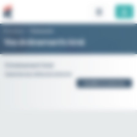
Panneau de gestion des cookies
Rhomboid
>
Évènements
Vos évènements kiné
0 évènement kiné
Supprimer les critères de recherche
Modifier la recherche