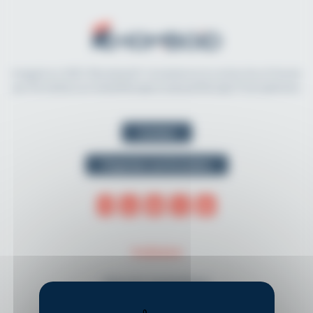
Imaginé en 2021, Rhomboid.fr révolutionne la recherche et l'accès
aux formations en kinésithérapie et physiothérapie francophones.
Contact
Organiser une formation
THÈMES
Musculo-squelettique
Neurologie