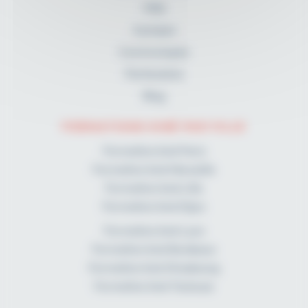
FAQ
A propos
Communiqués
Partenaires
Blog
FORMATIONS KINÉ PAR VILLE
Formation kiné Paris
Formation kiné Marseille
Formation kiné Lille
Formation kiné Dijon
Formation kiné Lyon
Formation kiné Bordeaux
Formation kiné Strasbourg
Formation kiné Toulouse