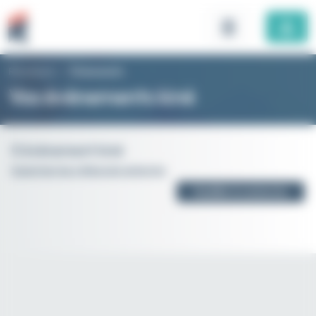
Panneau de gestion des cookies
Rhomboid
>
Évènements
Vos évènements kiné
0 évènement kiné
Supprimer les critères de recherche
Modifier la recherche