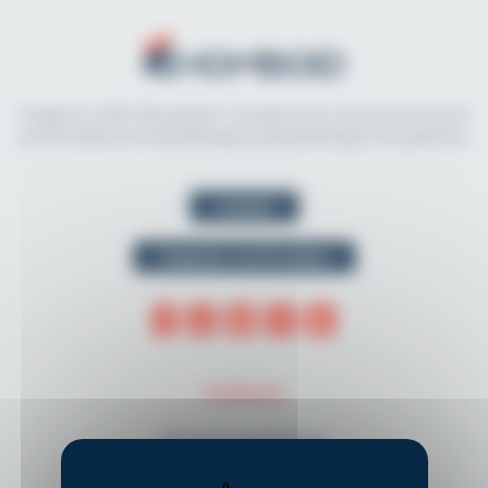
Imaginé en 2021, Rhomboid.fr révolutionne la recherche et l'accès
aux formations en kinésithérapie et physiothérapie francophones.
Contact
Organiser une formation
THÈMES
Musculo-squelettique
Neurologie