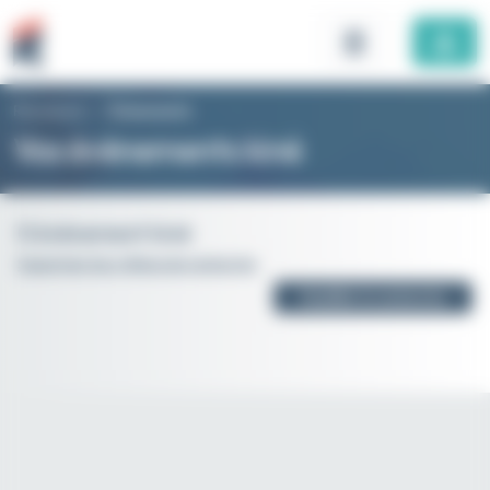
Panneau de gestion des cookies
Rhomboid
>
Évènements
Vos évènements kiné
0 évènement kiné
Supprimer les critères de recherche
Modifier la recherche