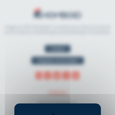
Imaginé en 2021, Rhomboid.fr révolutionne la recherche et l'accès
aux formations en kinésithérapie et physiothérapie francophones.
Contact
Organiser une formation
THÈMES
Musculo-squelettique
Neurologie