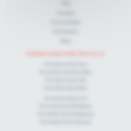
FAQ
A propos
Communiqués
Partenaires
Blog
FORMATIONS KINÉ PAR VILLE
Formation kiné Paris
Formation kiné Marseille
Formation kiné Lille
Formation kiné Dijon
Formation kiné Lyon
Formation kiné Bordeaux
Formation kiné Strasbourg
Formation kiné Toulouse