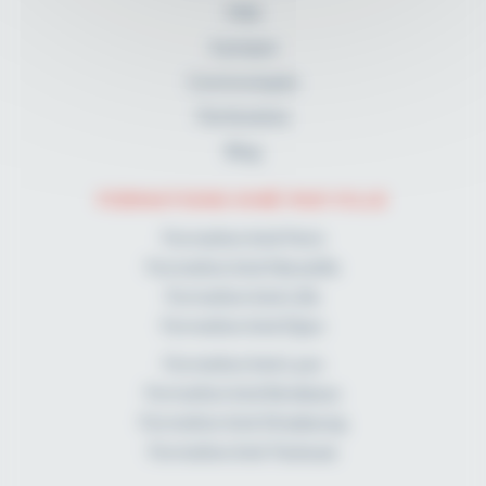
FAQ
A propos
Communiqués
Partenaires
Blog
FORMATIONS KINÉ PAR VILLE
Formation kiné Paris
Formation kiné Marseille
Formation kiné Lille
Formation kiné Dijon
Formation kiné Lyon
Formation kiné Bordeaux
Formation kiné Strasbourg
Formation kiné Toulouse