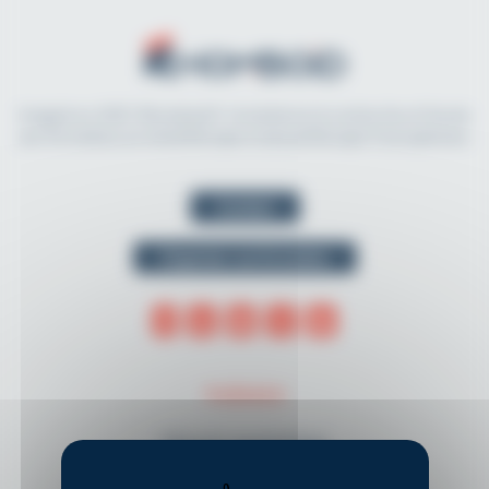
Imaginé en 2021, Rhomboid.fr révolutionne la recherche et l'accès
aux formations en kinésithérapie et physiothérapie francophones.
Contact
Organiser une formation
THÈMES
Musculo-squelettique
Neurologie