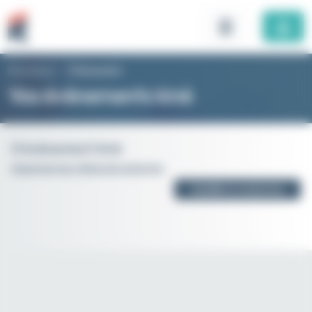
Panneau de gestion des cookies
Rhomboid
>
Évènements
Vos évènements kiné
0 évènement kiné
Supprimer les critères de recherche
Modifier la recherche