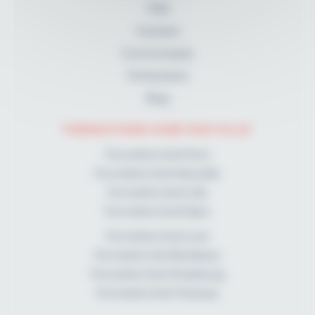
FAQ
A propos
Communiqués
Partenaires
Blog
FORMATIONS KINÉ PAR VILLE
Formation kiné Paris
Formation kiné Marseille
Formation kiné Lille
Formation kiné Dijon
Formation kiné Lyon
Formation kiné Bordeaux
Formation kiné Strasbourg
Formation kiné Toulouse