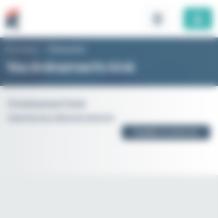
Panneau de gestion des cookies
Rhomboid
>
Évènements
Vos évènements kiné
0 évènement kiné
Supprimer les critères de recherche
Modifier la recherche