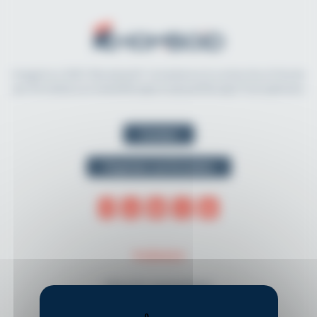
Imaginé en 2021, Rhomboid.fr révolutionne la recherche et l'accès
aux formations en kinésithérapie et physiothérapie francophones.
Contact
Organiser une formation
THÈMES
Musculo-squelettique
Neurologie