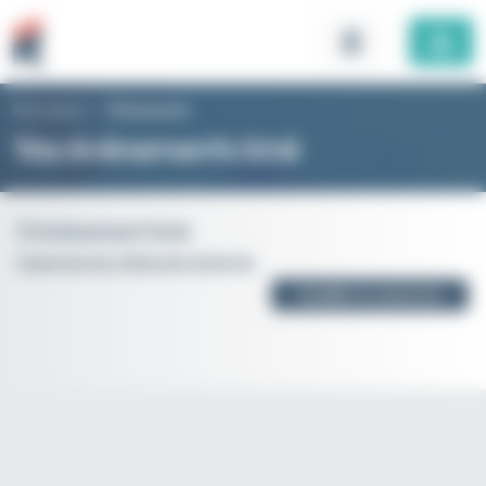
Panneau de gestion des cookies
Rhomboid
>
Évènements
Vos évènements kiné
0 évènement kiné
Supprimer les critères de recherche
Modifier la recherche