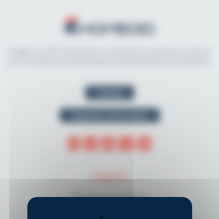
Imaginé en 2021, Rhomboid.fr révolutionne la recherche et l'accès
aux formations en kinésithérapie et physiothérapie francophones.
Contact
Organiser une formation
THÈMES
Musculo-squelettique
Neurologie