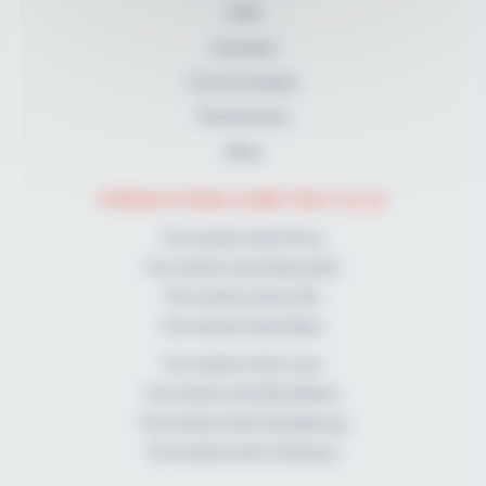
FAQ
A propos
Communiqués
Partenaires
Blog
FORMATIONS KINÉ PAR VILLE
Formation kiné Paris
Formation kiné Marseille
Formation kiné Lille
Formation kiné Dijon
Formation kiné Lyon
Formation kiné Bordeaux
Formation kiné Strasbourg
Formation kiné Toulouse