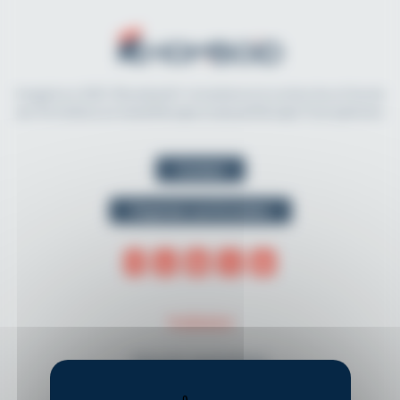
Imaginé en 2021, Rhomboid.fr révolutionne la recherche et l'accès
aux formations en kinésithérapie et physiothérapie francophones.
Contact
Organiser une formation
THÈMES
Musculo-squelettique
Neurologie