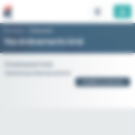
Panneau de gestion des cookies
Rhomboid
>
Évènements
Vos évènements kiné
0 évènement kiné
Supprimer les critères de recherche
Modifier la recherche