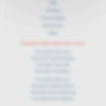
FAQ
A propos
Communiqués
Partenaires
Blog
FORMATIONS KINÉ PAR VILLE
Formation kiné Paris
Formation kiné Marseille
Formation kiné Lille
Formation kiné Dijon
Formation kiné Lyon
Formation kiné Bordeaux
Formation kiné Strasbourg
Formation kiné Toulouse