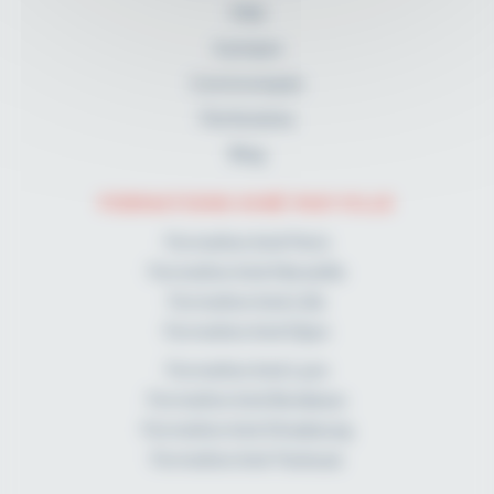
FAQ
A propos
Communiqués
Partenaires
Blog
FORMATIONS KINÉ PAR VILLE
Formation kiné Paris
Formation kiné Marseille
Formation kiné Lille
Formation kiné Dijon
Formation kiné Lyon
Formation kiné Bordeaux
Formation kiné Strasbourg
Formation kiné Toulouse