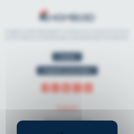
Imaginé en 2021, Rhomboid.fr révolutionne la recherche et l'accès
aux formations en kinésithérapie et physiothérapie francophones.
Contact
Organiser une formation
THÈMES
Musculo-squelettique
Neurologie