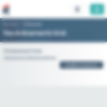
Panneau de gestion des cookies
Rhomboid
>
Évènements
Vos évènements kiné
0 évènement kiné
Supprimer les critères de recherche
Modifier la recherche