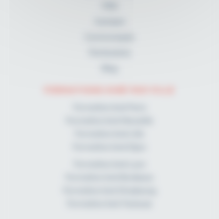
FAQ
A propos
Communiqués
Partenaires
Blog
FORMATIONS KINÉ PAR VILLE
Formation kiné Paris
Formation kiné Marseille
Formation kiné Lille
Formation kiné Dijon
Formation kiné Lyon
Formation kiné Bordeaux
Formation kiné Strasbourg
Formation kiné Toulouse