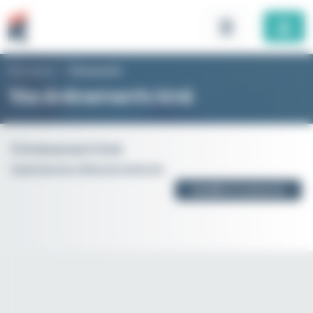
Panneau de gestion des cookies
Rhomboid
>
Évènements
Vos évènements kiné
0 évènement kiné
Supprimer les critères de recherche
Modifier la recherche