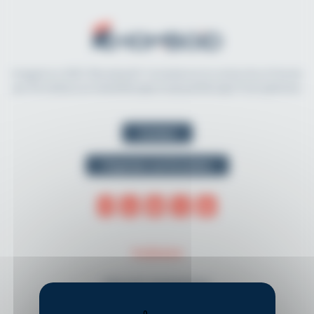
Imaginé en 2021, Rhomboid.fr révolutionne la recherche et l'accès
aux formations en kinésithérapie et physiothérapie francophones.
Contact
Organiser une formation
THÈMES
Musculo-squelettique
Neurologie