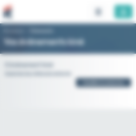
Panneau de gestion des cookies
Rhomboid
>
Évènements
Vos évènements kiné
0 évènement kiné
Supprimer les critères de recherche
Modifier la recherche