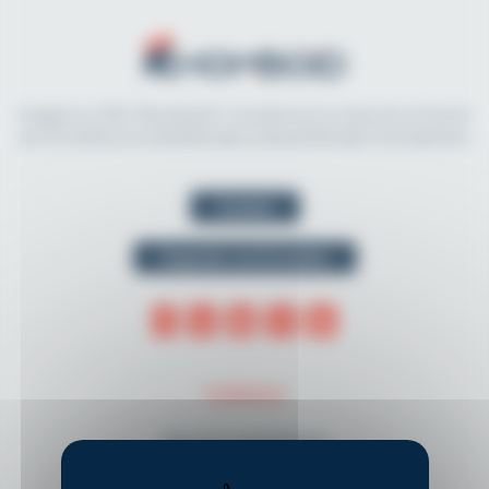
Imaginé en 2021, Rhomboid.fr révolutionne la recherche et l'accès
aux formations en kinésithérapie et physiothérapie francophones.
Contact
Organiser une formation
THÈMES
Musculo-squelettique
Neurologie