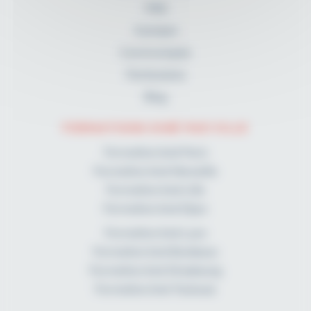
FAQ
A propos
Communiqués
Partenaires
Blog
FORMATIONS KINÉ PAR VILLE
Formation kiné Paris
Formation kiné Marseille
Formation kiné Lille
Formation kiné Dijon
Formation kiné Lyon
Formation kiné Bordeaux
Formation kiné Strasbourg
Formation kiné Toulouse